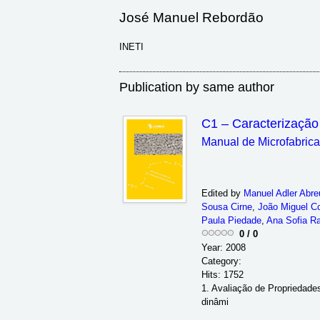
José Manuel Rebordão
INETI
Publication by same author
C1 – Caracterização
Manual de Microfabric
Edited by
Manuel Adler Abre
Sousa Cirne
,
João Miguel C
Paula Piedade
,
Ana Sofia R
0
/
0
Year: 2008
Category:
Hits: 1752
1. Avaliação de Propriedade
dinâmi