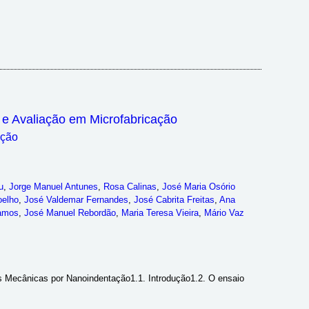
 e Avaliação em Microfabricação
ação
u
,
Jorge Manuel Antunes
,
Rosa Calinas
,
José Maria Osório
oelho
,
José Valdemar Fernandes
,
José Cabrita Freitas
,
Ana
amos
,
José Manuel Rebordão
,
Maria Teresa Vieira
,
Mário Vaz
s Mecânicas por Nanoindentação1.1. Introdução1.2. O ensaio