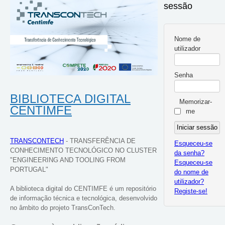
sessão
Nome de
utilizador
Senha
BIBLIOTECA DIGITAL
Memorizar-
CENTIMFE
me
TRANSCONTECH
- TRANSFERÊNCIA DE
Esqueceu-se
CONHECIMENTO TECNOLÓGICO NO CLUSTER
da senha?
"ENGINEERING AND TOOLING FROM
Esqueceu-se
PORTUGAL"
do nome de
utilizador?
A biblioteca digital do CENTIMFE é um repositório
Registe-se!
de informação técnica e tecnológica, desenvolvido
no âmbito do projeto TransConTech.